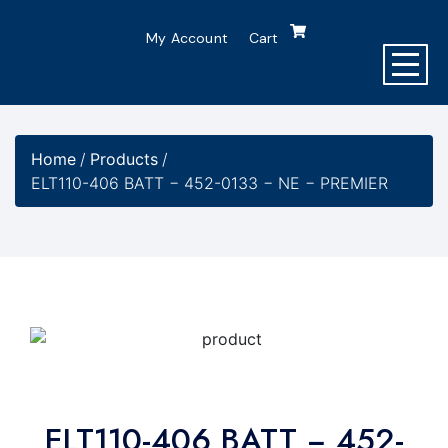
My Account
Cart
Home
/
Products
/
ELT110-406 BATT − 452-0133 − NE − PREMIER
ELT110-406 BATT − 452-