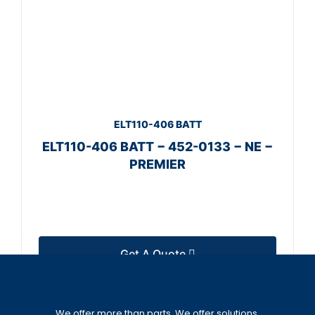
ELT110-406 BATT
ELT110-406 BATT − 452-0133 − NE −
PREMIER
Get A Quote
We offer more than parts. We offer solutions.